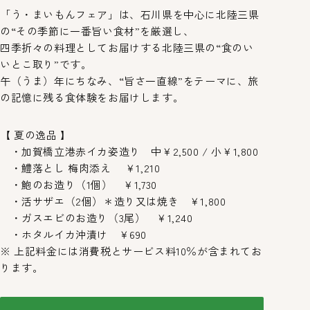
「う・まいもんフェア」は、石川県を中心に北陸三県
の“その季節に一番旨い食材”を厳選し、
四季折々の料理としてお届けする北陸三県の“食のい
いとこ取り”です。
午（うま）年にちなみ、“旨さ一直線”をテーマに、旅
の記憶に残る食体験をお届けします。
【 夏の逸品 】
・加賀橋立港赤イカ姿造り 中￥2,500 / 小￥1,800
・鱧落とし 梅肉添え ￥1,210
・鮑のお造り（1個） ￥1,730
・活サザエ（2個）＊造り又は焼き ￥1,800
・ガスエビのお造り（3尾） ￥1,240
・ホタルイカ沖漬け ￥690
※ 上記料金には消費税とサービス料10％が含まれてお
ります。