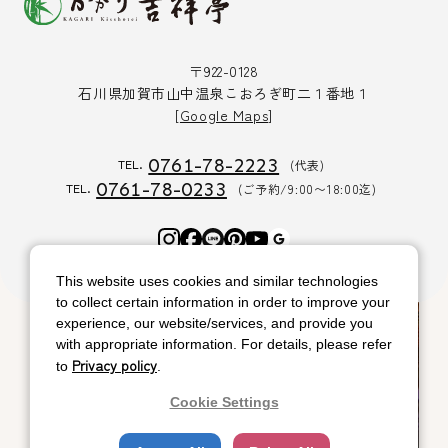
〒922-0128
石川県加賀市山中温泉こおろぎ町二１番地１
[
Google Maps
]
0761-78-2223
(代表)
TEL.
0761-78-0233
(ご予約/9:00〜18:00迄)
TEL.
F
L
P
Y
G
a
I
i
o
o
This website uses cookies and similar technologies
c
N
n
u
o
to collect certain information in order to improve your
e
E
t
t
g
experience, our website/services, and provide you
b
e
u
l
with appropriate information. For details, please refer
o
r
b
e
Privacy policy
to
.
o
e
e
k
s
ルネッサンス リゾート オキナワ
Cookie Settings
t
ココ ガーデンリゾート オキナワ